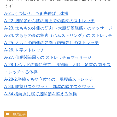
うぞ
A-21.うつ伏せ、つま先伸ばし体操
A-22. 股関節から膝の裏までの筋肉のストレッチ
A-23. 太ももの外側の筋肉 （大腿筋膜張筋）のマッサージ
A-24. 太ももの裏の筋肉（ハムストリング）の ストレッチ
A-25. 太ももの内側の筋肉（内転筋）のストレッチ
A-26. Ｎ字ストレッチ
A-27. 仙腸関節周りの ストレッチ＆マッサージ
A-28-1.ベッドの端に寝て、股関節、大腿、足首の 前をス
トレッチする体操
A-28-2.半膝立ちや立位での、腸腰筋ストレッチ
A-33. 腰割りスクワット、部屋の隅でスクワット
A-34.横向きに寝て股関節を整える体操
一般用記事