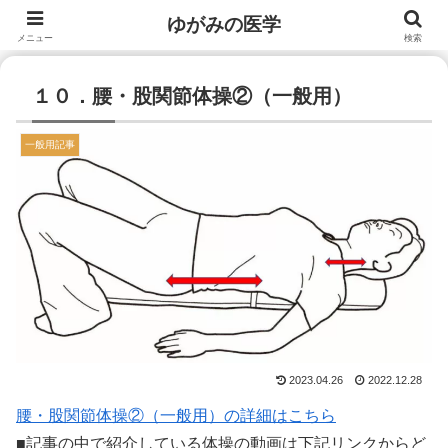
ゆがみの医学
メニュー
検索
１０．腰・股関節体操②（一般用）
一般用記事
2023.04.26
2022.12.28
腰・股関節体操②（一般用）の詳細はこちら
■記事の中で紹介している体操の動画は下記リンクからど